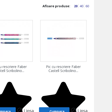
Afisare produse:
20
40
60
zualizare rapida
Vizualizare rapida
cu rescriere Faber
Pic cu rescriere Faber

tell Scribolino...
Castell Scribolino...


Lipsa
Lipsa
umpara
Cumpara