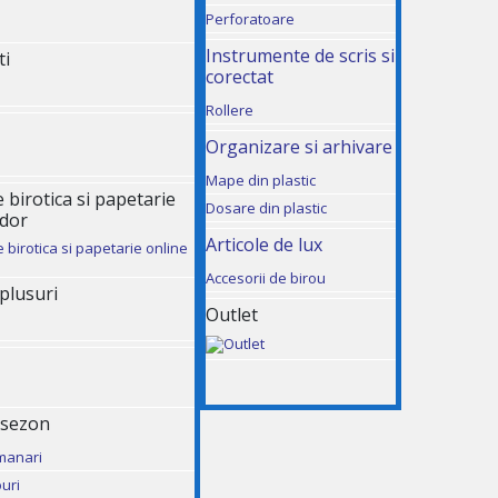
Perforatoare
Instrumente de scris si
ti
corectat
Rollere
Organizare si arhivare
Mape din plastic
birotica si papetarie
Dosare din plastic
udor
Articole de lux
Accesorii de birou
 plusuri
Outlet
 sezon
manari
uri