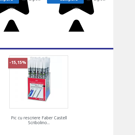
stoc
stoc
-15,15%
Vizualizare rapida

Pic cu rescriere Faber Castell
Scribolino...