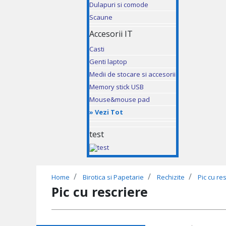
Dulapuri si comode
Scaune
Accesorii IT
Casti
Genti laptop
Medii de stocare si accesorii
Memory stick USB
Mouse&mouse pad
»
Vezi Tot
test
Home
Birotica si Papetarie
Rechizite
Pic cu re
Pic cu rescriere