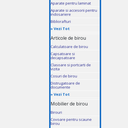
Aparate pentru laminat
Aparate si accesorii pentru
indosariere
Bibliorafturi
»
Vezi Tot
Articole de birou
Calculatoare de birou
Capsatoare si
decapsatoare
Clasoare si portcarti de
vizita
Cosuri de birou
Distrugatoare de
documente
»
Vezi Tot
Mobilier de birou
Birouri
Covoare pentru scaune
birou