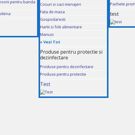
esorii pentru banda
Pachete prom
Cosuri si saci menajeri
Fata de masa
test
pilena
Gospodaresti
Hartii si folii alimentare
Manusi
»
Vezi Tot
Produse pentru protectie si
dezinfectare
Produse pentru dezinfectare
Produse pentru protectie
Test