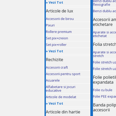
Benzi dublu a
»
Vezi Tot
flexografie
Articole de lux
Benzi dublu a
Accesorii de birou
Accesorii a
etichetare
Pixuri
Rollere premium
Aparate si acc
etichetat
Set pix+creion
Folia stretch
Set pix+roller
»
Vezi Tot
Aparate si acce
stretch
Rechizite
Folie stretch 
Accesorii craft
Folie stretch 
Accesorii pentru sport
Folie poliet
Acuarele
expandata
Alfabetare si jocuri
Folie cu bule
educative
Folie PEE exp
Articole de modelat
»
Vezi Tot
Banda polip
accesorii
Articole din hartie