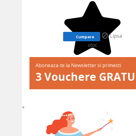

Lipsa
Cumpara
stoc
Aboneaza-te la Newsletter si primesti
3 Vouchere GRATU
+