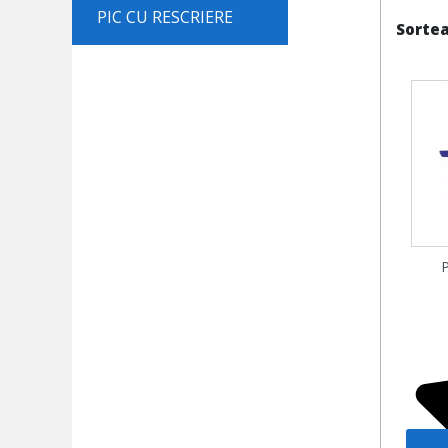
PIC CU RESCRIERE
Sortea
P