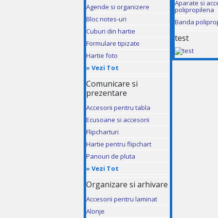
Aparate si acc
Agende si organizere
polipropilena
Bloc notes-uri
Banda polipro
Cuburi din hartie
test
Formulare tipizate
Hartie foto
»
Vezi Tot
Comunicare si
prezentare
Accesorii pentru tabla
Ecusoane si accesorii
Flipcharturi
Hartie pentru flipchart
Panouri de pluta
»
Vezi Tot
Organizare si arhivare
Accesorii pentru laminat
Alonje