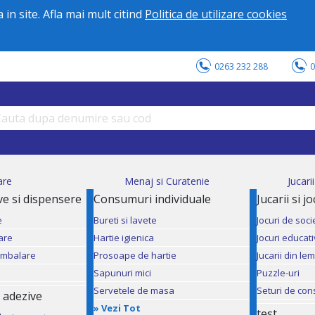
in site. Afla mai mult citind
Politica de utilizare cookies
0263 232 288
0
are
Menaj si Curatenie
Jucari
ve si dispensere
Consumuri individuale
Jucarii si j
e
Bureti si lavete
Jocuri de soci
are
Hartie igienica
Jocuri educat
ambalare
Prosoape de hartie
Jucarii din le
Sapunuri mici
Puzzle-uri
Servetele de masa
Seturi de con
 adezive
»
Vezi Tot
test