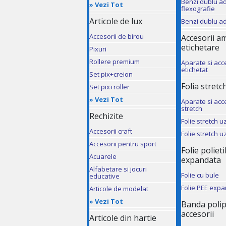
Benzi dublu a
»
Vezi Tot
flexografie
Articole de lux
Benzi dublu a
Accesorii de birou
Accesorii a
etichetare
Pixuri
Rollere premium
Aparate si acc
etichetat
Set pix+creion
Folia stretch
Set pix+roller
»
Vezi Tot
Aparate si acce
stretch
Rechizite
Folie stretch 
Accesorii craft
Folie stretch 
Accesorii pentru sport
Folie poliet
Acuarele
expandata
Alfabetare si jocuri
Folie cu bule
educative
Folie PEE exp
Articole de modelat
»
Vezi Tot
Banda polip
accesorii
Articole din hartie