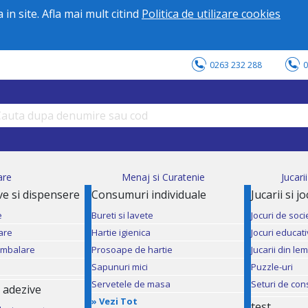
in site. Afla mai mult citind
Politica de utilizare cookies
0263 232 288
0
are
Menaj si Curatenie
Jucari
ve si dispensere
Consumuri individuale
Jucarii si j
e
Bureti si lavete
Jocuri de soci
are
Hartie igienica
Jocuri educat
ambalare
Prosoape de hartie
Jucarii din le
Sapunuri mici
Puzzle-uri
Servetele de masa
Seturi de con
 adezive
»
Vezi Tot
test