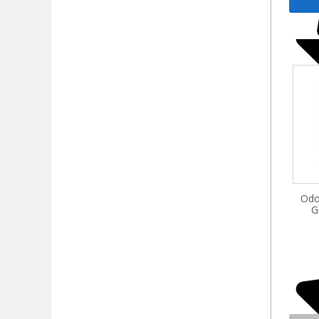
Odo
G