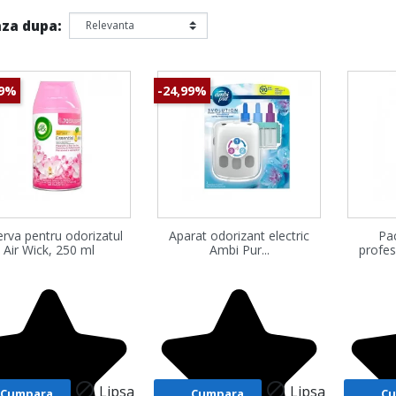
za dupa:
99%
-24,99%
Vizualizare rapida
Vizualizare rapida
Vi
rva pentru odorizatul
Aparat odorizant electric
Pa



Air Wick, 250 ml
Ambi Pur...
profes


Lipsa
Lipsa
Cumpara
Cumpara
C