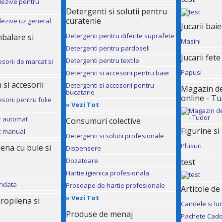
dezive pentru
Detergenti si solutii pentru
curatenie
dezive uz general
Jucarii baie
Detergenti pentru diferite suprafete
mbalare si
Masini
Detergenti pentru pardoseli
Jucarii fete
Detergenti pentru textile
esorii de marcat si
Papusi
Detergenti si accesorii pentru baie
 si accesorii
Detergenti si accesorii pentru
Magazin de 
bucatarie
online - T
sorii pentru folie
»
Vezi Tot
uz automat
Consumuri colective
Figurine si
uz manual
Detergenti si solutii profesionale
Plusuri
ilena cu bule si
Dispensere
Dozatoare
test
Hartie igienica profesionala
andata
Prosoape de hartie profesionale
Articole de
»
Vezi Tot
ropilena si
Candele si lu
Produse de menaj
Pachete Cado