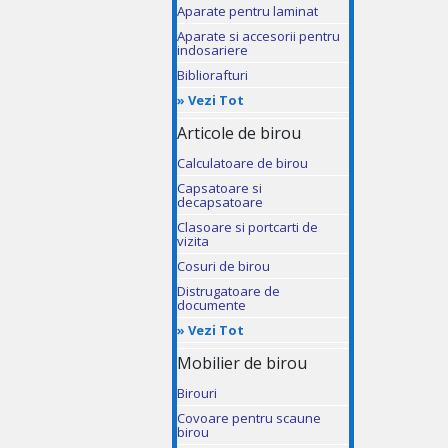
Aparate pentru laminat
Aparate si accesorii pentru
indosariere
Bibliorafturi
»
Vezi Tot
Articole de birou
Calculatoare de birou
Capsatoare si
decapsatoare
Clasoare si portcarti de
vizita
Cosuri de birou
Distrugatoare de
documente
»
Vezi Tot
Mobilier de birou
Birouri
Covoare pentru scaune
birou