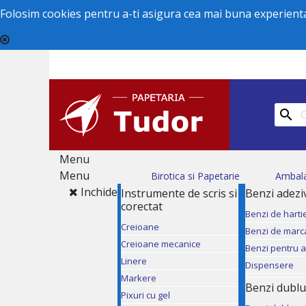
Folosim cookies pentru a-ti asigura cea mai buna experienta 

Menu
Menu
Birotica si Papetarie
Ambal
Inchide
Instrumente de scris si
Benzi adezi
corectat
Benzi de harti
Creioane
Benzi de marc
Creioane mecanice
Benzi pentru 
Linere
Dispensere
Markere
Benzi dublu
Pixuri cu gel