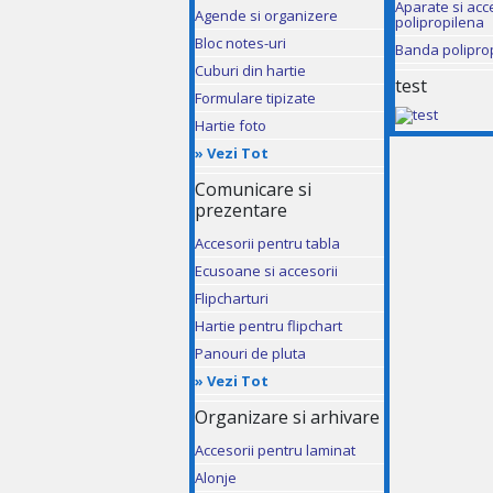
Aparate si acc
Agende si organizere
polipropilena
Bloc notes-uri
Banda polipro
Cuburi din hartie
test
Formulare tipizate
Hartie foto
»
Vezi Tot
Comunicare si
prezentare
Accesorii pentru tabla
Ecusoane si accesorii
Flipcharturi
Hartie pentru flipchart
Panouri de pluta
»
Vezi Tot
Organizare si arhivare
Accesorii pentru laminat
Alonje