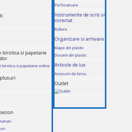
Perforatoare
Instrumente de scris si
ti
corectat
Rollere
Organizare si arhivare
Mape din plastic
birotica si papetarie
Dosare din plastic
udor
Articole de lux
Accesorii de birou
 plusuri
Outlet
 sezon
manari
uri