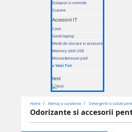
Dulapuri si comode
Scaune
Accesorii IT
Casti
Genti laptop
Medii de stocare si accesorii
Memory stick USB
Mouse&mouse pad
»
Vezi Tot
test
Home
Menaj si curatenie
Detergenti si solutii pen
Odorizante si accesorii pen