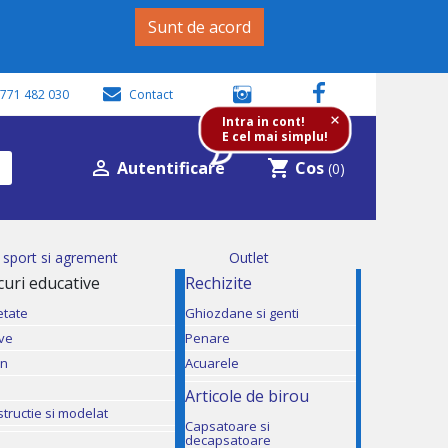
Sunt de acord
771 482 030
Contact
+
Intra in cont!
E cel mai simplu!

shopping_cart
Autentificare
Cos
(0)
i sport si agrement
Outlet
ocuri educative
Rechizite
etate
Ghiozdane si genti
ive
Penare
mn
Acuarele
Articole de birou
structie si modelat
Capsatoare si
decapsatoare