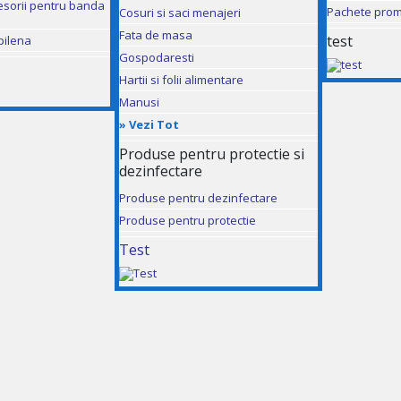
esorii pentru banda
Pachete prom
Cosuri si saci menajeri
Fata de masa
test
pilena
Gospodaresti
Hartii si folii alimentare
Manusi
»
Vezi Tot
Produse pentru protectie si
dezinfectare
Produse pentru dezinfectare
Produse pentru protectie
Test