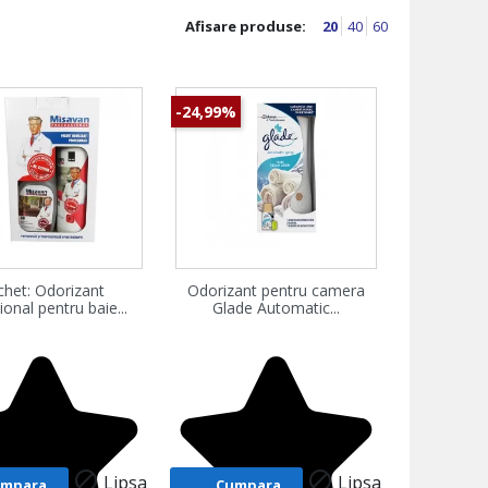
Afisare produse:
20
40
60
-24,99%
zualizare rapida
Vizualizare rapida
chet: Odorizant
Odorizant pentru camera

ional pentru baie...
Glade Automatic...


Lipsa
Lipsa
umpara
Cumpara