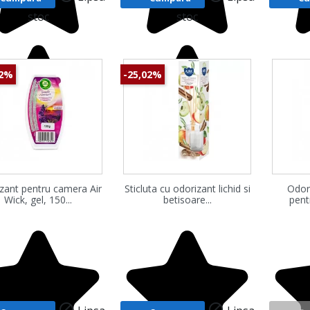
stoc
stoc
02%
-25,02%
Vizualizare rapida
Vizualizare rapida
Vi
zant pentru camera Air
Sticluta cu odorizant lichid si
Odor



Wick, gel, 150...
betisoare...
pentr

