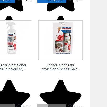
stoc
stoc
zualizare rapida
Vizualizare rapida
izant profesional
Pachet: Odorizant

u baie Service,...
profesional pentru baie...

