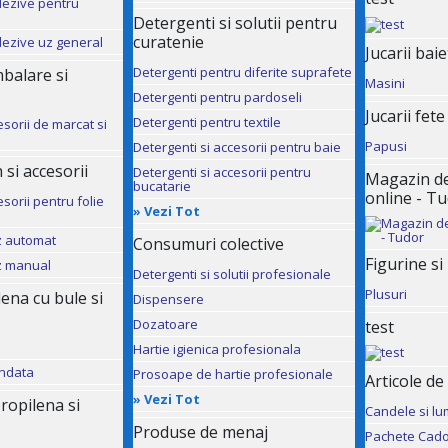
dezive pentru
Detergenti si solutii pentru
curatenie
dezive uz general
Jucarii baie
Detergenti pentru diferite suprafete
mbalare si
Masini
Detergenti pentru pardoseli
Jucarii fete
Detergenti pentru textile
esorii de marcat si
Papusi
Detergenti si accesorii pentru baie
 si accesorii
Detergenti si accesorii pentru
Magazin de 
bucatarie
online - T
sorii pentru folie
»
Vezi Tot
uz automat
Consumuri colective
Figurine si
uz manual
Detergenti si solutii profesionale
Plusuri
ilena cu bule si
Dispensere
Dozatoare
test
Hartie igienica profesionala
andata
Prosoape de hartie profesionale
Articole de
»
Vezi Tot
ropilena si
Candele si lu
Produse de menaj
Pachete Cado