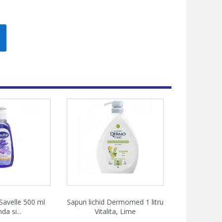
zare rapida
Vizualizare rapida

 Savelle 500 ml
Sapun lichid Dermomed 1 litru
da si...
Vitalita, Lime