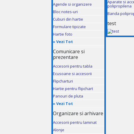
Aparate si acc
Agende si organizere
polipropilena
Bloc notes-uri
Banda polipro
Cuburi din hartie
test
Formulare tipizate
Hartie foto
»
Vezi Tot
Comunicare si
prezentare
Accesorii pentru tabla
Ecusoane si accesorii
Flipcharturi
Hartie pentru flipchart
Panouri de pluta
»
Vezi Tot
Organizare si arhivare
Accesorii pentru laminat
Alonje