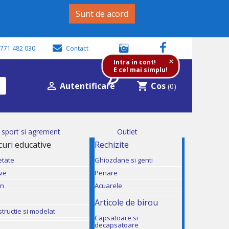
Sunt de acord
771 482 030
Contact
+
Intra in cont!
E cel mai simplu!

shopping_cart
Autentificare
Cos
(0)
i sport si agrement
Outlet
ocuri educative
Rechizite
etate
Ghiozdane si genti
ive
Penare
mn
Acuarele
Articole de birou
structie si modelat
Capsatoare si
decapsatoare