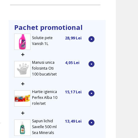
Pachet promotional
Solutie pete
28,99 Lei
Vanish 1L
+
Manusi unica
4,05 Lei
folosinta Oti
100 bucati/set
+
Hartie igienica
15,17 Lei
Perfex Alba 10
role/set
+
Sapun lichid
13,49 Lei
Savelle 500 ml
Sea Minerals