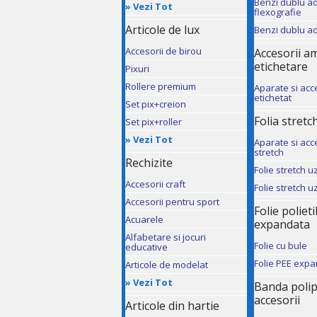
Benzi dublu a
»
Vezi Tot
flexografie
Articole de lux
Benzi dublu a
Accesorii de birou
Accesorii a
etichetare
Pixuri
Rollere premium
Aparate si acc
etichetat
Set pix+creion
Folia stretch
Set pix+roller
»
Vezi Tot
Aparate si acce
stretch
Rechizite
Folie stretch 
Accesorii craft
Folie stretch 
Accesorii pentru sport
Folie poliet
Acuarele
expandata
Alfabetare si jocuri
Folie cu bule
educative
Folie PEE exp
Articole de modelat
»
Vezi Tot
Banda polip
accesorii
Articole din hartie