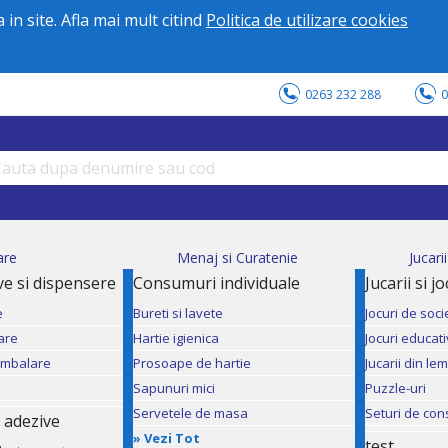
in site. Afla mai mult citind
Politica de utilizare cookies
0263 232 288
0
are
Menaj si Curatenie
Jucari
ve si dispensere
Consumuri individuale
Jucarii si j
e
Bureti si lavete
Jocuri de soci
are
Hartie igienica
Jocuri educat
ambalare
Prosoape de hartie
Jucarii din le
Sapunuri mici
Puzzle-uri
Servetele de masa
Seturi de con
 adezive
»
Vezi Tot
test