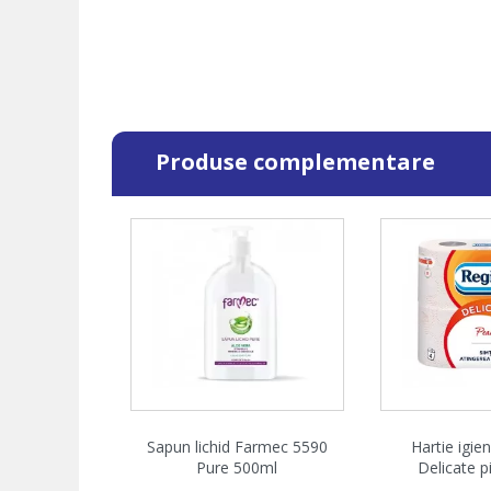
Produse complementare
Vizualizare rapida
Vizualiz


Sapun lichid Farmec 5590
Hartie igie
Pure 500ml
Delicate pi