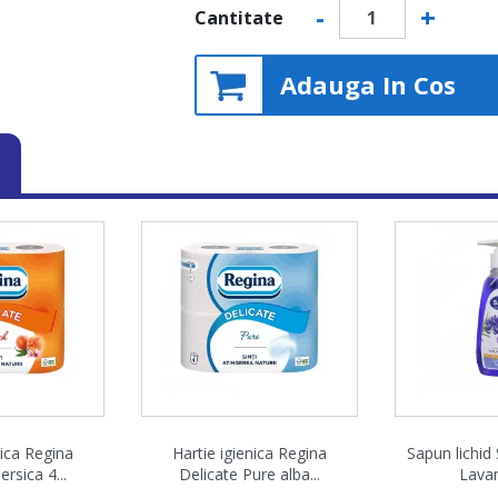
-
+
Cantitate
Adauga In Cos
are rapida
Vizualizare rapida
Vizuali


nica Regina
Hartie igienica Regina
Sapun lichid
ersica 4...
Delicate Pure alba...
Lavan