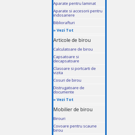
Aparate pentru laminat
Aparate si accesorii pentru
indosariere
Bibliorafturi
»
Vezi Tot
Articole de birou
Calculatoare de birou
Capsatoare si
decapsatoare
Clasoare si portcarti de
vizita
Cosuri de birou
Distrugatoare de
documente
»
Vezi Tot
Mobilier de birou
Birouri
Covoare pentru scaune
birou