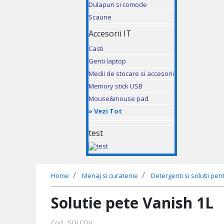
Dulapuri si comode
Scaune
Accesorii IT
Casti
Genti laptop
Medii de stocare si accesorii
Memory stick USB
Mouse&mouse pad
»
Vezi Tot
test
Home
Menaj si curatenie
Detergenti si solutii pen
Solutie pete Vanish 1L
Cod : SOLCOV