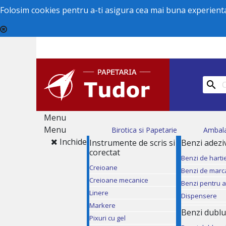
Folosim cookies pentru a-ti asigura cea mai buna experienta 

Menu
Menu
Birotica si Papetarie
Ambal
Inchide
Instrumente de scris si
Benzi adezi
corectat
Benzi de harti
Creioane
Benzi de marc
Creioane mecanice
Benzi pentru 
Linere
Dispensere
Markere
Benzi dublu
Pixuri cu gel