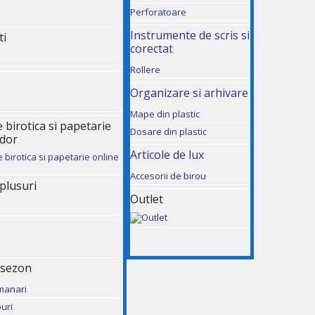
Perforatoare
Instrumente de scris si
ti
corectat
Rollere
Organizare si arhivare
Mape din plastic
birotica si papetarie
Dosare din plastic
udor
Articole de lux
Accesorii de birou
 plusuri
Outlet
 sezon
manari
uri