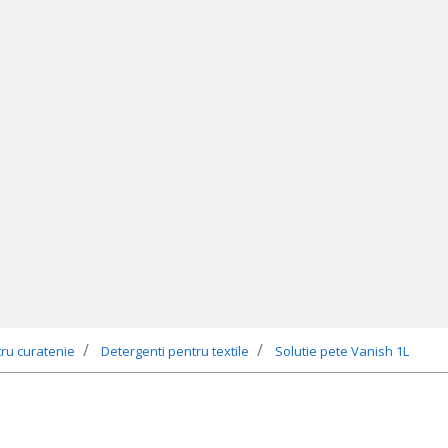
tru curatenie
Detergenti pentru textile
Solutie pete Vanish 1L