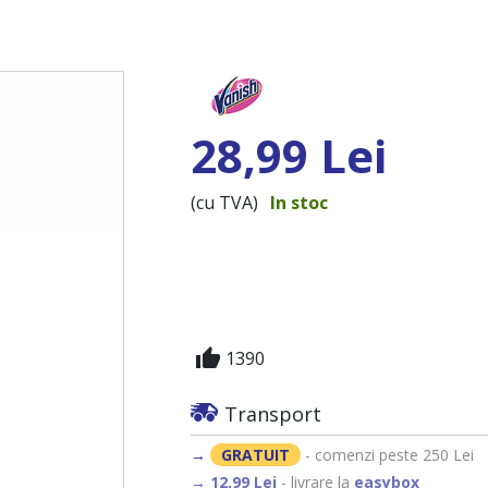
28,99 Lei
(cu TVA)
In stoc
thumb_up
1390
Transport
→
GRATUIT
- comenzi peste 250 Lei
→ 12,99 Lei
- livrare la
easybox