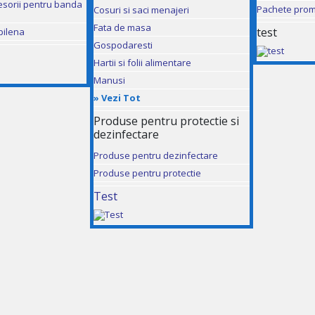
esorii pentru banda
Pachete prom
Cosuri si saci menajeri
Fata de masa
test
pilena
Gospodaresti
Hartii si folii alimentare
Manusi
»
Vezi Tot
Produse pentru protectie si
dezinfectare
Produse pentru dezinfectare
Produse pentru protectie
Test