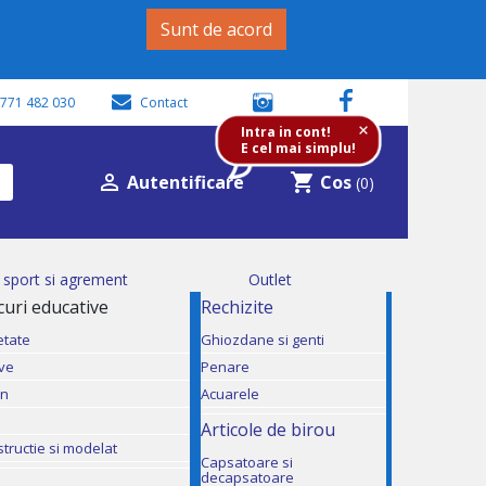
Sunt de acord
771 482 030
Contact
+
Intra in cont!
E cel mai simplu!

shopping_cart
Autentificare
Cos
(0)
i sport si agrement
Outlet
ocuri educative
Rechizite
etate
Ghiozdane si genti
ive
Penare
mn
Acuarele
Articole de birou
structie si modelat
Capsatoare si
decapsatoare