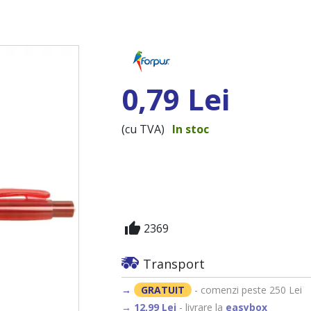
0,79 Lei
(cu TVA)
In stoc
thumb_up
2369
Transport
→
GRATUIT
- comenzi peste 250 Lei
→ 12,99 Lei
- livrare la
easybox