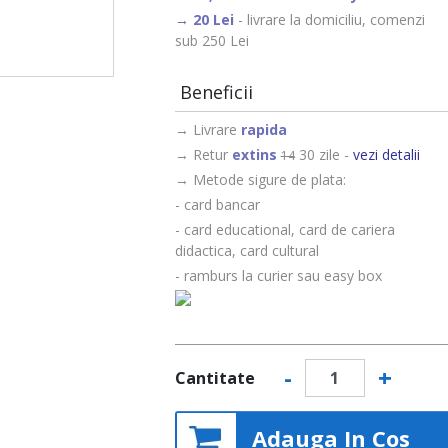
- livrare la domiciliu, comenzi
sub 250 Lei
Beneficii
→ Livrare
rapida
→ Retur
extins
30 zile -
vezi detalii
14
→ Metode sigure de plata:
- card bancar
- card educational, card de cariera
didactica, card cultural
- ramburs la curier sau easy box
-
+
Cantitate
Adauga In Cos