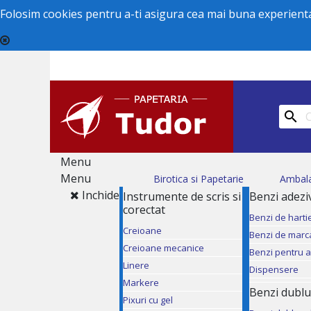
Folosim cookies pentru a-ti asigura cea mai buna experienta 

Menu
Menu
Birotica si Papetarie
Ambal
Inchide
Instrumente de scris si
Benzi adezi
corectat
Benzi de harti
Creioane
Benzi de marc
Creioane mecanice
Benzi pentru 
Linere
Dispensere
Markere
Benzi dublu
Pixuri cu gel