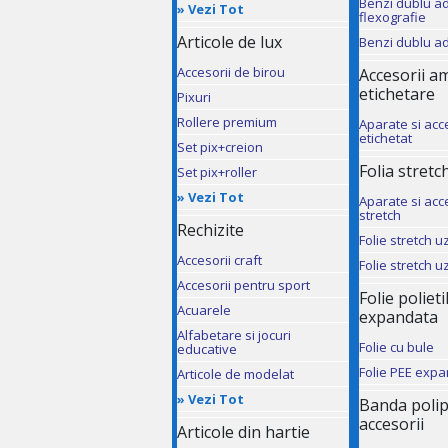
Benzi dublu a
»
Vezi Tot
flexografie
Articole de lux
Benzi dublu a
Accesorii de birou
Accesorii a
etichetare
Pixuri
Rollere premium
Aparate si acc
etichetat
Set pix+creion
Folia stretch
Set pix+roller
»
Vezi Tot
Aparate si acce
stretch
Rechizite
Folie stretch 
Accesorii craft
Folie stretch 
Accesorii pentru sport
Folie poliet
Acuarele
expandata
Alfabetare si jocuri
Folie cu bule
educative
Folie PEE exp
Articole de modelat
»
Vezi Tot
Banda polip
accesorii
Articole din hartie