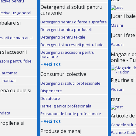
dezive pentru
Detergenti si solutii pentru
curatenie
dezive uz general
Jucarii baie
Detergenti pentru diferite suprafete
mbalare si
Masini
Detergenti pentru pardoseli
Jucarii fete
Detergenti pentru textile
esorii de marcat si
Papusi
Detergenti si accesorii pentru baie
 si accesorii
Detergenti si accesorii pentru
Magazin de 
bucatarie
online - T
sorii pentru folie
»
Vezi Tot
uz automat
Consumuri colective
Figurine si
uz manual
Detergenti si solutii profesionale
Plusuri
ilena cu bule si
Dispensere
Dozatoare
test
Hartie igienica profesionala
andata
Prosoape de hartie profesionale
Articole de
»
Vezi Tot
ropilena si
Candele si lu
Produse de menaj
Pachete Cado