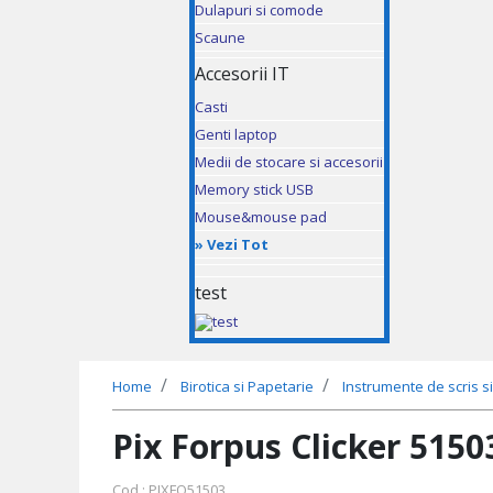
Dulapuri si comode
Scaune
Accesorii IT
Casti
Genti laptop
Medii de stocare si accesorii
Memory stick USB
Mouse&mouse pad
»
Vezi Tot
test
Home
Birotica si Papetarie
Instrumente de scris si
Pix Forpus Clicker 5150
Cod : PIXFO51503