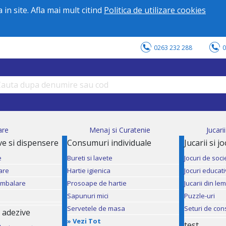
in site. Afla mai mult citind
Politica de utilizare cookies
0263 232 288
0
are
Menaj si Curatenie
Jucari
ve si dispensere
Consumuri individuale
Jucarii si j
e
Bureti si lavete
Jocuri de soci
are
Hartie igienica
Jocuri educat
ambalare
Prosoape de hartie
Jucarii din le
Sapunuri mici
Puzzle-uri
Servetele de masa
Seturi de con
 adezive
»
Vezi Tot
test