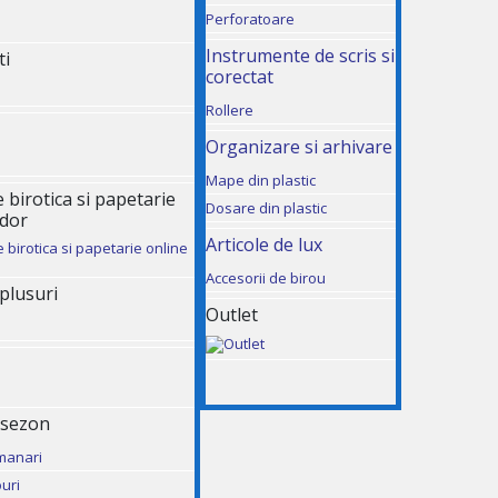
Perforatoare
Instrumente de scris si
ti
corectat
Rollere
Organizare si arhivare
Mape din plastic
birotica si papetarie
Dosare din plastic
udor
Articole de lux
Accesorii de birou
 plusuri
Outlet
 sezon
manari
uri