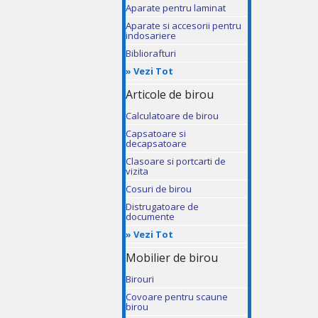
Aparate pentru laminat
Aparate si accesorii pentru
indosariere
Bibliorafturi
»
Vezi Tot
Articole de birou
Calculatoare de birou
Capsatoare si
decapsatoare
Clasoare si portcarti de
vizita
Cosuri de birou
Distrugatoare de
documente
»
Vezi Tot
Mobilier de birou
Birouri
Covoare pentru scaune
birou