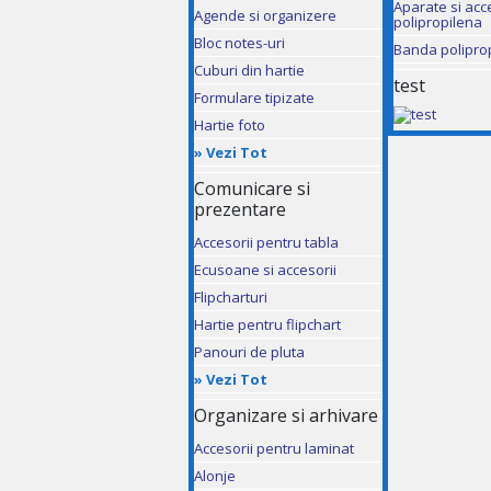
Aparate si acc
Agende si organizere
polipropilena
Bloc notes-uri
Banda polipro
Cuburi din hartie
test
Formulare tipizate
Hartie foto
»
Vezi Tot
Comunicare si
prezentare
Accesorii pentru tabla
Ecusoane si accesorii
Flipcharturi
Hartie pentru flipchart
Panouri de pluta
»
Vezi Tot
Organizare si arhivare
Accesorii pentru laminat
Alonje