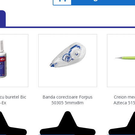
are rapida
Vizualizare rapida
Vizuali


cu buretel Bic
Banda corectoare Forpus
Creion me
-Ex
50305 5mmx8m
Azteca 515