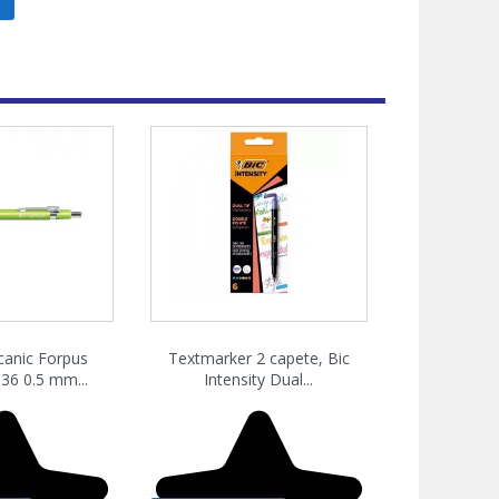
zare rapida
Vizualizare rapida

canic Forpus
Textmarker 2 capete, Bic
36 0.5 mm...
Intensity Dual...