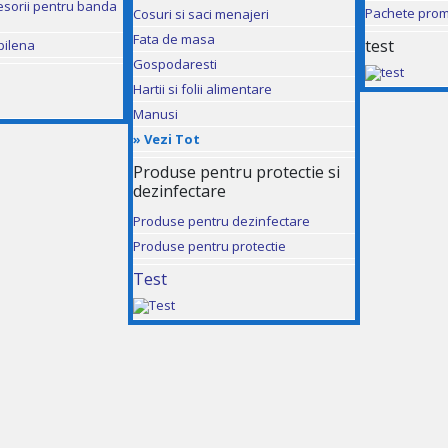
esorii pentru banda
Pachete prom
Cosuri si saci menajeri
Fata de masa
test
pilena
Gospodaresti
Hartii si folii alimentare
Manusi
»
Vezi Tot
Produse pentru protectie si
dezinfectare
Produse pentru dezinfectare
Produse pentru protectie
Test