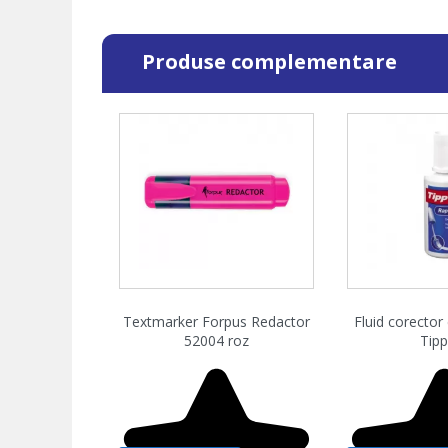
Produse complementare
Vizualizare rapida
Vizualiz


Textmarker Forpus Redactor
Fluid corector 
52004 roz
Tipp