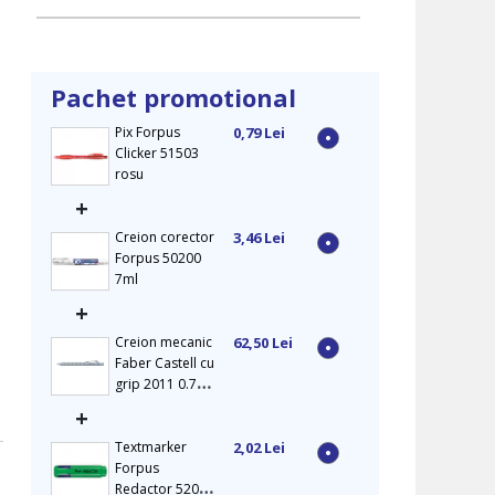
Pachet promotional
Pix Forpus
0,79 Lei
Clicker 51503
rosu
+
Creion corector
3,46 Lei
Forpus 50200
7ml
+
Creion mecanic
62,50 Lei
Faber Castell cu
grip 2011 0.7
mm argintiu
+
Textmarker
2,02 Lei
Forpus
Redactor 52006