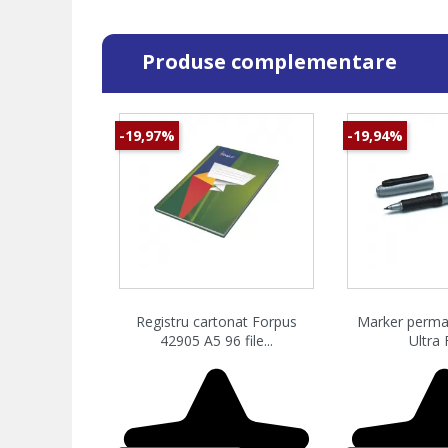
Produse complementare
-19,97%
-19,94%
Vizualizare rapida
Vizualiz


Registru cartonat Forpus
Marker perman
42905 A5 96 file...
Ultra F