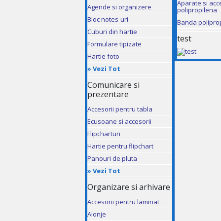
Aparate si acc
Agende si organizere
polipropilena
Bloc notes-uri
Banda polipro
Cuburi din hartie
test
Formulare tipizate
Hartie foto
»
Vezi Tot
Comunicare si
prezentare
Accesorii pentru tabla
Ecusoane si accesorii
Flipcharturi
Hartie pentru flipchart
Panouri de pluta
»
Vezi Tot
Organizare si arhivare
Accesorii pentru laminat
Alonje