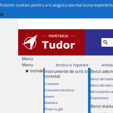
Folosim cookies pentru a-ti asigura cea mai buna experienta 

Menu
Menu
Birotica si Papetarie
Ambal
Inchide
Instrumente de scris si
Benzi adezi
corectat
Benzi de harti
Creioane
Benzi de marc
Creioane mecanice
Benzi pentru 
Linere
Dispensere
Markere
Benzi dublu
Pixuri cu gel