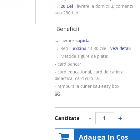
- livrare la domiciliu, comenzi
sub 250 Lei
Beneficii
→ Livrare
rapida
→ Retur
extins
30 zile -
vezi detalii
14
→ Metode sigure de plata:
- card bancar
- card educational, card de cariera
didactica, card cultural
- ramburs la curier sau easy box
-
+
Cantitate
Adauga In Cos