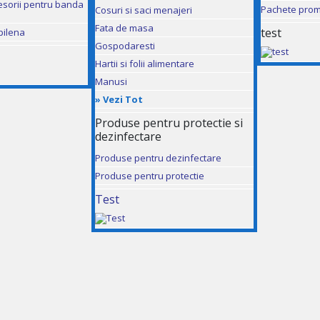
esorii pentru banda
Pachete prom
Cosuri si saci menajeri
Fata de masa
test
pilena
Gospodaresti
Hartii si folii alimentare
Manusi
»
Vezi Tot
Produse pentru protectie si
dezinfectare
Produse pentru dezinfectare
Produse pentru protectie
Test