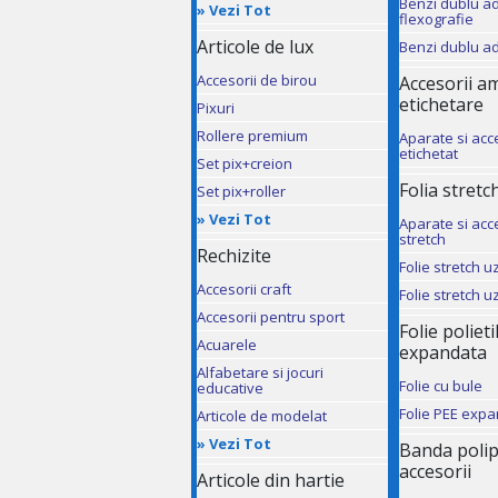
Benzi dublu a
»
Vezi Tot
flexografie
Articole de lux
Benzi dublu a
Accesorii de birou
Accesorii a
etichetare
Pixuri
Rollere premium
Aparate si acc
etichetat
Set pix+creion
Folia stretch
Set pix+roller
»
Vezi Tot
Aparate si acce
stretch
Rechizite
Folie stretch 
Accesorii craft
Folie stretch 
Accesorii pentru sport
Folie poliet
Acuarele
expandata
Alfabetare si jocuri
Folie cu bule
educative
Folie PEE exp
Articole de modelat
»
Vezi Tot
Banda polip
accesorii
Articole din hartie