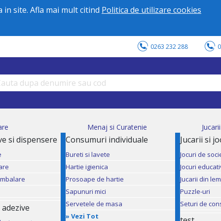
in site. Afla mai mult citind
Politica de utilizare cookies
0263 232 288
0
are
Menaj si Curatenie
Jucari
ve si dispensere
Consumuri individuale
Jucarii si j
e
Bureti si lavete
Jocuri de soci
are
Hartie igienica
Jocuri educat
ambalare
Prosoape de hartie
Jucarii din le
Sapunuri mici
Puzzle-uri
Servetele de masa
Seturi de con
 adezive
»
Vezi Tot
test