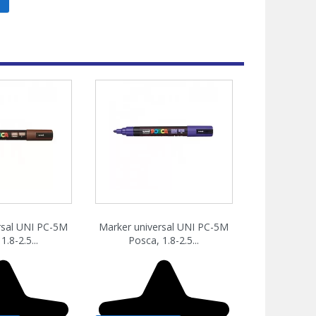
zare rapida
Vizualizare rapida

rsal UNI PC-5M
Marker universal UNI PC-5M
1.8-2.5...
Posca, 1.8-2.5...