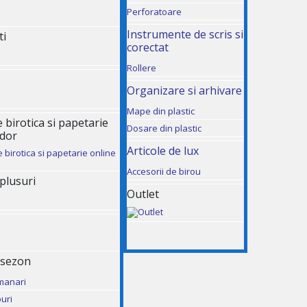
Perforatoare
Instrumente de scris si
ti
corectat
Rollere
Organizare si arhivare
Mape din plastic
birotica si papetarie
Dosare din plastic
udor
Articole de lux
Accesorii de birou
 plusuri
Outlet
 sezon
manari
uri