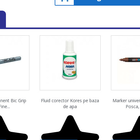
are rapida
Vizualizare rapida
Vizuali


ent Bic Grip
Fluid corector Kores pe baza
Marker unive
ine...
de apa
Posca, 