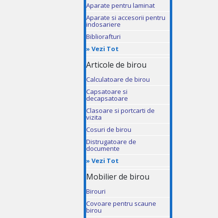
Aparate pentru laminat
Aparate si accesorii pentru
indosariere
Bibliorafturi
»
Vezi Tot
Articole de birou
Calculatoare de birou
Capsatoare si
decapsatoare
Clasoare si portcarti de
vizita
Cosuri de birou
Distrugatoare de
documente
»
Vezi Tot
Mobilier de birou
Birouri
Covoare pentru scaune
birou