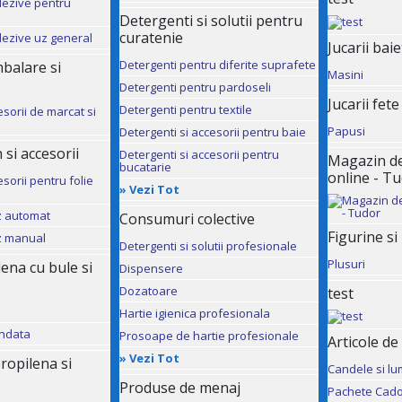
dezive pentru
Detergenti si solutii pentru
curatenie
dezive uz general
Jucarii baie
Detergenti pentru diferite suprafete
mbalare si
Masini
Detergenti pentru pardoseli
Jucarii fete
Detergenti pentru textile
esorii de marcat si
Papusi
Detergenti si accesorii pentru baie
 si accesorii
Detergenti si accesorii pentru
Magazin de 
bucatarie
online - T
sorii pentru folie
»
Vezi Tot
uz automat
Consumuri colective
Figurine si
uz manual
Detergenti si solutii profesionale
Plusuri
ilena cu bule si
Dispensere
Dozatoare
test
Hartie igienica profesionala
andata
Prosoape de hartie profesionale
Articole de
»
Vezi Tot
ropilena si
Candele si lu
Produse de menaj
Pachete Cado