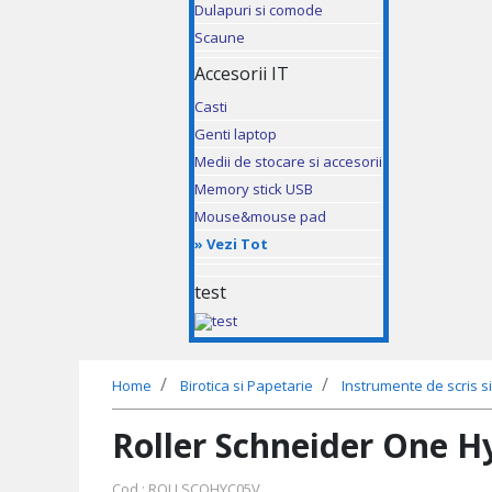
Dulapuri si comode
Scaune
Accesorii IT
Casti
Genti laptop
Medii de stocare si accesorii
Memory stick USB
Mouse&mouse pad
»
Vezi Tot
test
Home
Birotica si Papetarie
Instrumente de scris si
Roller Schneider One H
Cod : ROLLSCOHYC05V