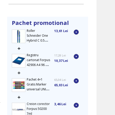
Pachet promotional
Roller
13,61 Lei
Schneider One
Hybrid C 0.5
mm verde
+
Registru
17,28 Lei
cartonat Forpus
10,37 Lei
42906 A4 96 file
matematica
+
Pachet 4+1
65,04 Lei
Gratis Marker
65,03 Lei
universal UNI
PC-5M Posca,
+
1.8-2.5 mm
Creion corector
3,46 Lei
Forpus 50200
7ml