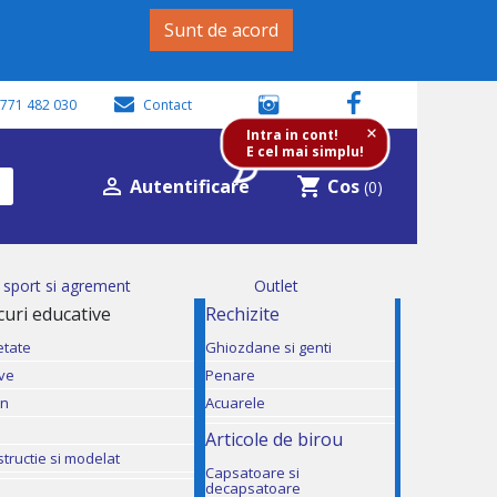
Sunt de acord
771 482 030
Contact
+
Intra in cont!
E cel mai simplu!

shopping_cart
Autentificare
Cos
(0)
i sport si agrement
Outlet
ocuri educative
Rechizite
etate
Ghiozdane si genti
ive
Penare
mn
Acuarele
Articole de birou
structie si modelat
Capsatoare si
decapsatoare