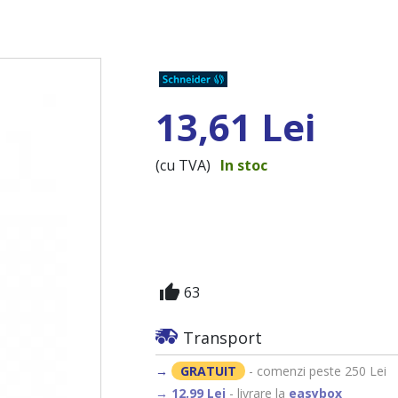
13,61 Lei
(cu TVA)
In stoc
thumb_up
63
Transport
→
GRATUIT
- comenzi peste 250 Lei
→ 12,99 Lei
- livrare la
easybox