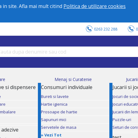
in site. Afla mai mult citind
Politica de utilizare cookies
0263 232 288
0
are
Menaj si Curatenie
Jucari
ve si dispensere
Consumuri individuale
Jucarii si j
e
Bureti si lavete
Jocuri de soci
are
Hartie igienica
Jocuri educat
ambalare
Prosoape de hartie
Jucarii din le
Sapunuri mici
Puzzle-uri
Servetele de masa
Seturi de con
 adezive
»
Vezi Tot
test