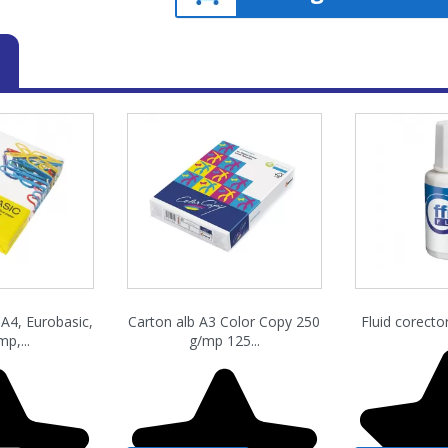
are rapida
Vizualizare rapida
Vizuali


 A4, Eurobasic,
Carton alb A3 Color Copy 250
Fluid corect
p,...
g/mp 125...