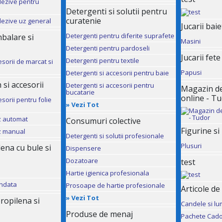
dezive pentru
Detergenti si solutii pentru
curatenie
dezive uz general
Jucarii baie
Detergenti pentru diferite suprafete
mbalare si
Masini
Detergenti pentru pardoseli
Jucarii fete
Detergenti pentru textile
esorii de marcat si
Papusi
Detergenti si accesorii pentru baie
 si accesorii
Detergenti si accesorii pentru
Magazin de 
bucatarie
online - T
sorii pentru folie
»
Vezi Tot
uz automat
Consumuri colective
Figurine si
uz manual
Detergenti si solutii profesionale
Plusuri
ilena cu bule si
Dispensere
Dozatoare
test
Hartie igienica profesionala
andata
Prosoape de hartie profesionale
Articole de
»
Vezi Tot
ropilena si
Candele si lu
Produse de menaj
Pachete Cado