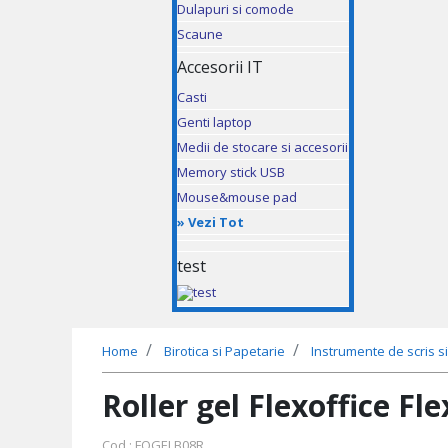
Dulapuri si comode
Scaune
Accesorii IT
Casti
Genti laptop
Medii de stocare si accesorii
Memory stick USB
Mouse&mouse pad
»
Vezi Tot
test
Home
Birotica si Papetarie
Instrumente de scris si
Roller gel Flexoffice F
Cod : FOGELB08R