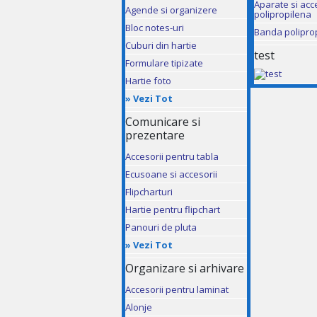
Aparate si acc
Agende si organizere
polipropilena
Bloc notes-uri
Banda polipro
Cuburi din hartie
test
Formulare tipizate
Hartie foto
»
Vezi Tot
Comunicare si
prezentare
Accesorii pentru tabla
Ecusoane si accesorii
Flipcharturi
Hartie pentru flipchart
Panouri de pluta
»
Vezi Tot
Organizare si arhivare
Accesorii pentru laminat
Alonje