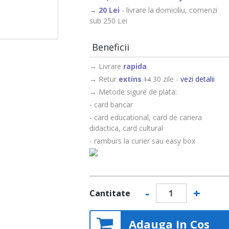
- livrare la domiciliu, comenzi
sub 250 Lei
Beneficii
→ Livrare
rapida
→ Retur
extins
30 zile -
vezi detalii
14
→ Metode sigure de plata:
- card bancar
- card educational, card de cariera
didactica, card cultural
- ramburs la curier sau easy box
-
+
Cantitate
Adauga In Cos