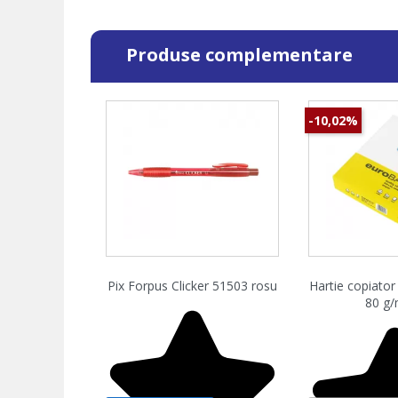
Produse complementare
-10,02%
Vizualizare rapida
Vizualiz


Pix Forpus Clicker 51503 rosu
Hartie copiator
80 g/m