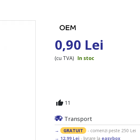
0,90 Lei
(cu TVA)
In stoc
thumb_up
11
Transport
→
GRATUIT
- comenzi peste 250 Lei
→ 12,99 Lei
- livrare la
easybox