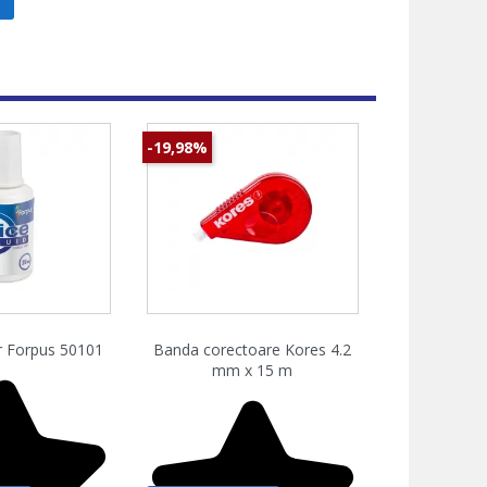
-19,98%
zare rapida
Vizualizare rapida

or Forpus 50101
Banda corectoare Kores 4.2
mm x 15 m